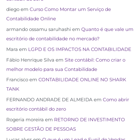
diego
em
Curso Como Montar um Serviço de
Contabilidade Online
armando ossamu saruhashi
em
Quanto é que vale um
escritório de contabilidade no mercado?
Mara
em
LGPD E OS IMPACTOS NA CONTABILIDADE
Fábio Henrique Silva
em
Site contábil: Como criar o
melhor modelo para sua Contabilidade
Francisco
em
CONTABILIDADE ONLINE NO SHARK
TANK
FERNANDO ANDRADE DE ALMEIDA
em
Como abrir
escritório contábil do zero
Rogeria moreira
em
RETORNO DE INVESTIMENTO
SOBRE GESTÃO DE PESSOAS
Lucas alvss
em
O que é um Lead e Funil de Vendas