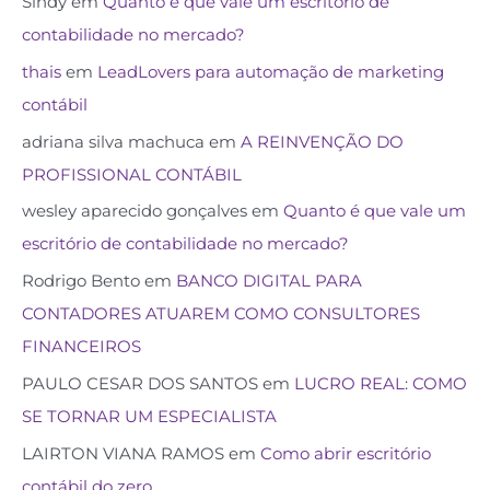
Sindy
em
Quanto é que vale um escritório de
contabilidade no mercado?
thais
em
LeadLovers para automação de marketing
contábil
adriana silva machuca
em
A REINVENÇÃO DO
PROFISSIONAL CONTÁBIL
wesley aparecido gonçalves
em
Quanto é que vale um
escritório de contabilidade no mercado?
Rodrigo Bento
em
BANCO DIGITAL PARA
CONTADORES ATUAREM COMO CONSULTORES
FINANCEIROS
PAULO CESAR DOS SANTOS
em
LUCRO REAL: COMO
SE TORNAR UM ESPECIALISTA
LAIRTON VIANA RAMOS
em
Como abrir escritório
contábil do zero