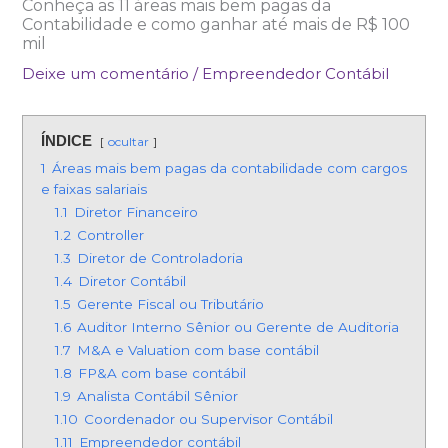
Conheça as 11 áreas mais bem pagas da
Contabilidade e como ganhar até mais de R$ 100
mil
Deixe um comentário
/
Empreendedor Contábil
ÍNDICE
ocultar
1
Áreas mais bem pagas da contabilidade com cargos
e faixas salariais
1.1
Diretor Financeiro
1.2
Controller
1.3
Diretor de Controladoria
1.4
Diretor Contábil
1.5
Gerente Fiscal ou Tributário
1.6
Auditor Interno Sênior ou Gerente de Auditoria
1.7
M&A e Valuation com base contábil
1.8
FP&A com base contábil
1.9
Analista Contábil Sênior
1.10
Coordenador ou Supervisor Contábil
1.11
Empreendedor contábil