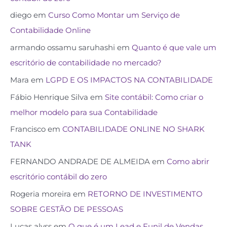
diego
em
Curso Como Montar um Serviço de
Contabilidade Online
armando ossamu saruhashi
em
Quanto é que vale um
escritório de contabilidade no mercado?
Mara
em
LGPD E OS IMPACTOS NA CONTABILIDADE
Fábio Henrique Silva
em
Site contábil: Como criar o
melhor modelo para sua Contabilidade
Francisco
em
CONTABILIDADE ONLINE NO SHARK
TANK
FERNANDO ANDRADE DE ALMEIDA
em
Como abrir
escritório contábil do zero
Rogeria moreira
em
RETORNO DE INVESTIMENTO
SOBRE GESTÃO DE PESSOAS
Lucas alvss
em
O que é um Lead e Funil de Vendas