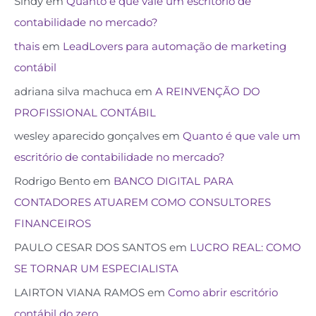
Sindy
em
Quanto é que vale um escritório de
contabilidade no mercado?
thais
em
LeadLovers para automação de marketing
contábil
adriana silva machuca
em
A REINVENÇÃO DO
PROFISSIONAL CONTÁBIL
wesley aparecido gonçalves
em
Quanto é que vale um
escritório de contabilidade no mercado?
Rodrigo Bento
em
BANCO DIGITAL PARA
CONTADORES ATUAREM COMO CONSULTORES
FINANCEIROS
PAULO CESAR DOS SANTOS
em
LUCRO REAL: COMO
SE TORNAR UM ESPECIALISTA
LAIRTON VIANA RAMOS
em
Como abrir escritório
contábil do zero