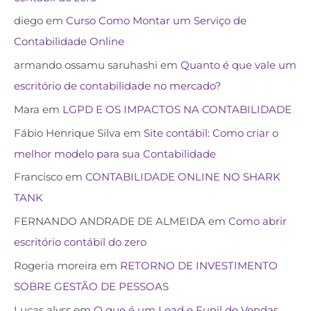
diego
em
Curso Como Montar um Serviço de
Contabilidade Online
armando ossamu saruhashi
em
Quanto é que vale um
escritório de contabilidade no mercado?
Mara
em
LGPD E OS IMPACTOS NA CONTABILIDADE
Fábio Henrique Silva
em
Site contábil: Como criar o
melhor modelo para sua Contabilidade
Francisco
em
CONTABILIDADE ONLINE NO SHARK
TANK
FERNANDO ANDRADE DE ALMEIDA
em
Como abrir
escritório contábil do zero
Rogeria moreira
em
RETORNO DE INVESTIMENTO
SOBRE GESTÃO DE PESSOAS
Lucas alvss
em
O que é um Lead e Funil de Vendas