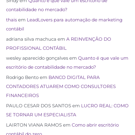
Sindy
em
Quanto é que vale um escritório de
contabilidade no mercado?
thais
em
LeadLovers para automação de marketing
contábil
adriana silva machuca
em
A REINVENÇÃO DO
PROFISSIONAL CONTÁBIL
wesley aparecido gonçalves
em
Quanto é que vale um
escritório de contabilidade no mercado?
Rodrigo Bento
em
BANCO DIGITAL PARA
CONTADORES ATUAREM COMO CONSULTORES
FINANCEIROS
PAULO CESAR DOS SANTOS
em
LUCRO REAL: COMO
SE TORNAR UM ESPECIALISTA
LAIRTON VIANA RAMOS
em
Como abrir escritório
contábil do zero