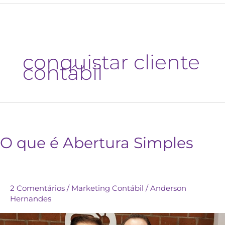
conquistar cliente
contábil
O que é Abertura Simples
2 Comentários
/
Marketing Contábil
/
Anderson
Hernandes