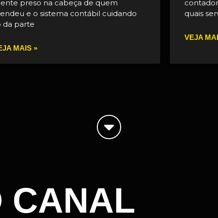
liente preso na cabeça de quem
contador
tendeu e o sistema contábil cuidando
quais ser
ó da parte
VEJA MAI
EJA MAIS »
O CANAL