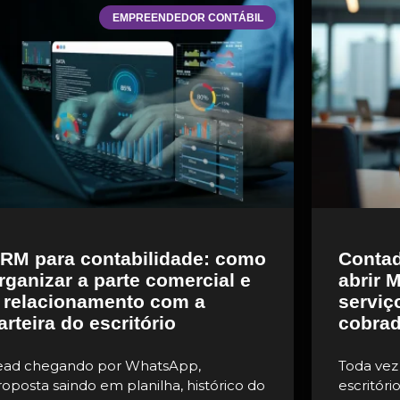
EMPREENDEDOR CONTÁBIL
RM para contabilidade: como
Contad
rganizar a parte comercial e
abrir 
 relacionamento com a
serviç
arteira do escritório
cobrad
ead chegando por WhatsApp,
Toda vez
roposta saindo em planilha, histórico do
escritóri