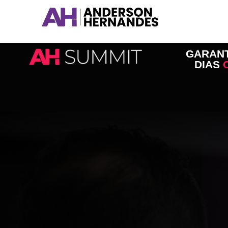
Ir
para
o
conteúdo
GARANT
DIAS