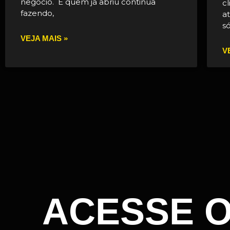
negócio. E quem já abriu continua
c
fazendo,
a
s
VEJA MAIS »
V
ACESSE 