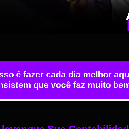
so é fazer cada dia melhor aqu
insistem que você faz muito be
lavanque Sua Contabilida