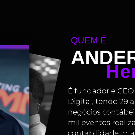
QUEM É
ANDE
He
É fundador e CEO 
Digital, tendo 29 
negócios contábeis.
mil eventos reali
contabilidade, ma