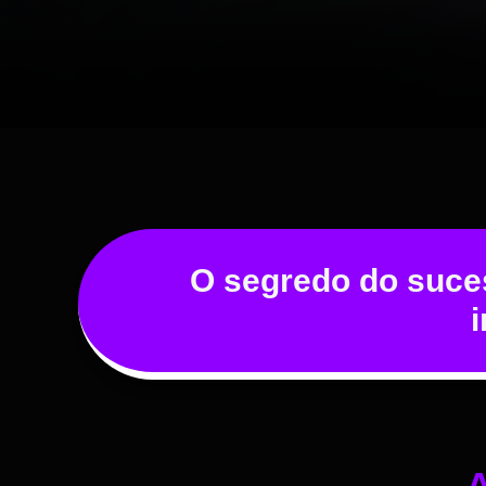
O segredo do suces
A