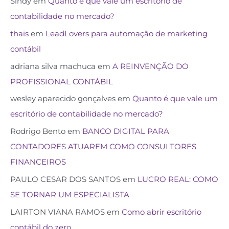
Sindy
em
Quanto é que vale um escritório de
contabilidade no mercado?
thais
em
LeadLovers para automação de marketing
contábil
adriana silva machuca
em
A REINVENÇÃO DO
PROFISSIONAL CONTÁBIL
wesley aparecido gonçalves
em
Quanto é que vale um
escritório de contabilidade no mercado?
Rodrigo Bento
em
BANCO DIGITAL PARA
CONTADORES ATUAREM COMO CONSULTORES
FINANCEIROS
PAULO CESAR DOS SANTOS
em
LUCRO REAL: COMO
SE TORNAR UM ESPECIALISTA
LAIRTON VIANA RAMOS
em
Como abrir escritório
contábil do zero