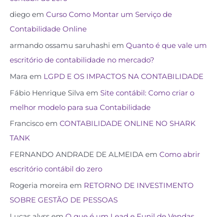
diego
em
Curso Como Montar um Serviço de
Contabilidade Online
armando ossamu saruhashi
em
Quanto é que vale um
escritório de contabilidade no mercado?
Mara
em
LGPD E OS IMPACTOS NA CONTABILIDADE
Fábio Henrique Silva
em
Site contábil: Como criar o
melhor modelo para sua Contabilidade
Francisco
em
CONTABILIDADE ONLINE NO SHARK
TANK
FERNANDO ANDRADE DE ALMEIDA
em
Como abrir
escritório contábil do zero
Rogeria moreira
em
RETORNO DE INVESTIMENTO
SOBRE GESTÃO DE PESSOAS
Lucas alvss
em
O que é um Lead e Funil de Vendas