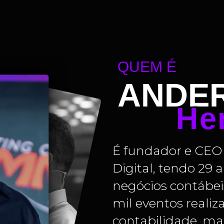
QUEM É
ANDE
He
É fundador e CEO 
Digital, tendo 29 
negócios contábeis.
mil eventos reali
contabilidade, ma