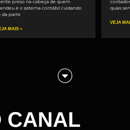
liente preso na cabeça de quem
contador
tendeu e o sistema contábil cuidando
quais ser
ó da parte
VEJA MAI
EJA MAIS »
O CANAL