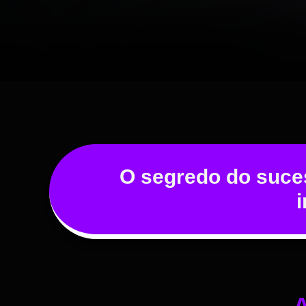
O segredo do suces
A