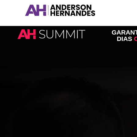
Ir
para
o
conteúdo
GARANT
DIAS