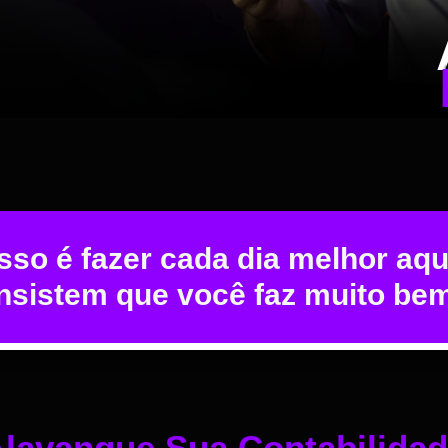
so é fazer cada dia melhor aqu
insistem que você faz muito be
lavanque Sua Contabilida