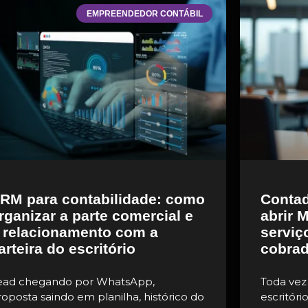
EMPREENDEDOR CONTÁBIL
RM para contabilidade: como
Contad
rganizar a parte comercial e
abrir 
 relacionamento com a
serviç
arteira do escritório
cobrad
ead chegando por WhatsApp,
Toda vez
roposta saindo em planilha, histórico do
escritóri