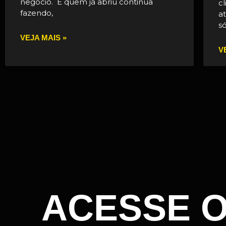
negócio. E quem já abriu continua
c
fazendo,
a
s
VEJA MAIS »
V
ACESSE 