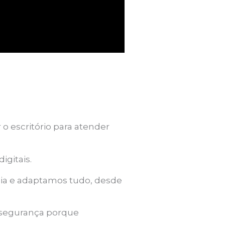
 o escritório para atender
igitais.
cia e adaptamos tudo, desde
 segurança porque