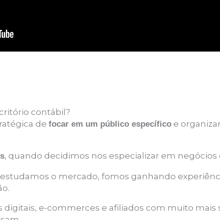
ritório contábil?
tratégica de
e organizar
focar em um público específico
, quando decidimos nos especializar em negócios d
us
il, estudamos o mercado, fomos ganhando experiên
ão.
 digitais, e-commerces e afiliados com muito mais
isam.