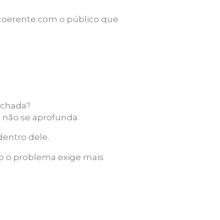
 coerente com o público que
ichada?
as não se aprofunda.
dentro dele.
do o problema exige mais