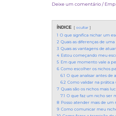
Deixe um comentário
/
Empr
ÍNDICE
ocultar
1
O que significa nichar um esc
2
Quais as diferenças de uma 
3
Quais as vantagens de atua
4
Estou começando meu escrit
5
Em que momento vale a pena
6
Como escolher os nichos pa
6.1
O que analisar antes de
6.2
Como validar na prática
7
Quais são os nichos mais luc
7.1
O que faz um nicho ser m
8
Posso atender mais de um
9
Como comunicar meu nicho 
10
Como fazer a transição de