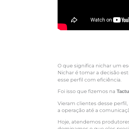
O que significa nichar um esc
Nichar é tomar a decisão es
esse perfil com eficiência.
Foi isso que fizemos na
Tact
Vieram clientes desse perf
a operação até a comunicaç
Hoje, atendemos produtores
dominamos o que eles prec