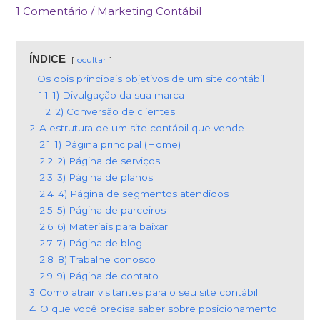
1 Comentário
/
Marketing Contábil
ÍNDICE
ocultar
1
Os dois principais objetivos de um site contábil
1.1
1) Divulgação da sua marca
1.2
2) Conversão de clientes
2
A estrutura de um site contábil que vende
2.1
1) Página principal (Home)
2.2
2) Página de serviços
2.3
3) Página de planos
2.4
4) Página de segmentos atendidos
2.5
5) Página de parceiros
2.6
6) Materiais para baixar
2.7
7) Página de blog
2.8
8) Trabalhe conosco
2.9
9) Página de contato
3
Como atrair visitantes para o seu site contábil
4
O que você precisa saber sobre posicionamento