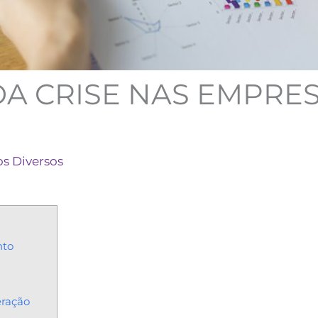
DA CRISE NAS EMPRE
os Diversos
nto
eração