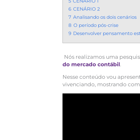
5
CENÁRIO 1
6
CENÁRIO 2
7
Analisando os dois cenários
8
O período pós-crise
9
Desenvolver pensamento est
Nós realizamos uma pesquis
do mercado contábil
.
Nesse conteúdo vou apresenta
vivenciando, mostrando com