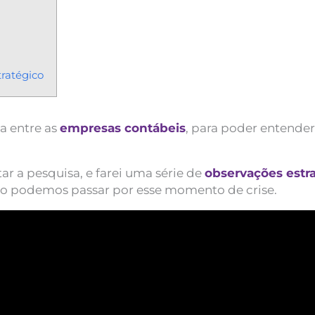
ratégico
a entre as
empresas contábeis
, para poder entender
r a pesquisa, e farei uma série de
observações estr
o podemos passar por esse momento de crise.