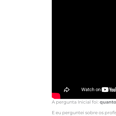
A pergunta Inicial foi:
quanto
E eu perguntei sobre os profi