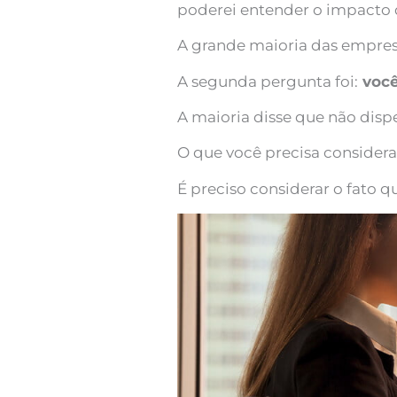
poderei entender o impacto q
A grande maioria das empresa
A segunda pergunta foi:
você
A maioria disse que não disp
O que você precisa considera
É preciso considerar o fato 