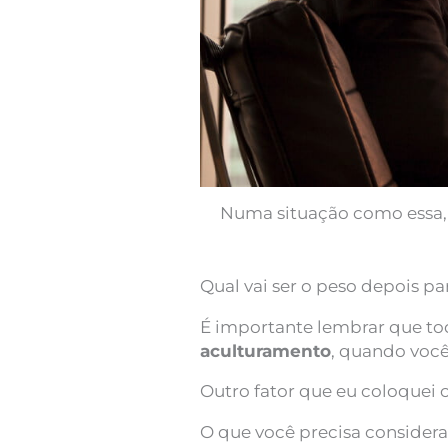
Numa situação como essa, i
Qual vai ser o peso depois p
É importante lembrar que to
aculturamento
, quando você
Outro fator que eu coloquei 
O que você precisa considera