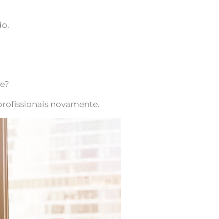
do.
pe?
profissionais novamente.