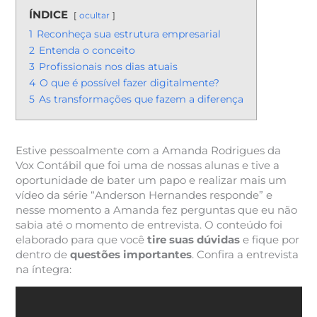
ÍNDICE
ocultar
1
Reconheça sua estrutura empresarial
2
Entenda o conceito
3
Profissionais nos dias atuais
4
O que é possível fazer digitalmente?
5
As transformações que fazem a diferença
Estive pessoalmente com a Amanda Rodrigues da
Vox Contábil que foi uma de nossas alunas e tive a
oportunidade de bater um papo e realizar mais um
vídeo da série “Anderson Hernandes responde” e
nesse momento a Amanda fez perguntas que eu não
sabia até o momento de entrevista. O conteúdo foi
elaborado para que você
tire suas dúvidas
e fique por
dentro de
questões importantes
. Confira a entrevista
na íntegra: