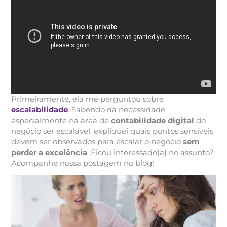
Primeiramente, ela me perguntou sobre
escalabilidade
. Sabendo da necessidade
especialmente na área de
contabilidade digital
do
negócio ser escalável, expliquei quais pontos sensíveis
devem ser observados para escalar o negócio
sem
perder a excelência
. Ficou interessado(a) no assunto?
Acompanhe nossa postagem no blog!