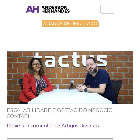
Ir
para
o
conteúdo
ALIANÇA DE RESULTADO
ESCALABILIDADE E GESTÃO DO NEGÓCIO
CONTÁBIL
Deixe um comentário
/
Artigos Diversos