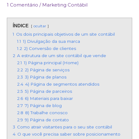
1 Comentário
/
Marketing Contábil
ÍNDICE
ocultar
1
Os dois principais objetivos de um site contábil
1.1
1) Divulgação da sua marca
1.2
2) Conversão de clientes
2
A estrutura de um site contábil que vende
2.1
1) Página principal (Home)
2.2
2) Página de serviços
2.3
3) Página de planos
2.4
4) Página de segmentos atendidos
2.5
5) Página de parceiros
2.6
6) Materiais para baixar
2.7
7) Página de blog
2.8
8) Trabalhe conosco
2.9
9) Página de contato
3
Como atrair visitantes para o seu site contábil
4
O que você precisa saber sobre posicionamento