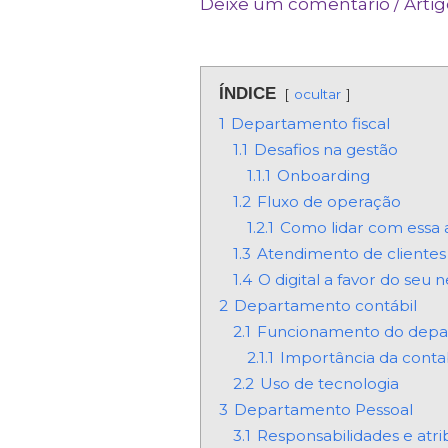
Deixe um comentário
/
Artig
ÍNDICE
ocultar
1
Departamento fiscal
1.1
Desafios na gestão
1.1.1
Onboarding
1.2
Fluxo de operação
1.2.1
Como lidar com essa 
1.3
Atendimento de clientes 
1.4
O digital a favor do seu 
2
Departamento contábil
2.1
Funcionamento do dep
2.1.1
Importância da conta
2.2
Uso de tecnologia
3
Departamento Pessoal
3.1
Responsabilidades e atri