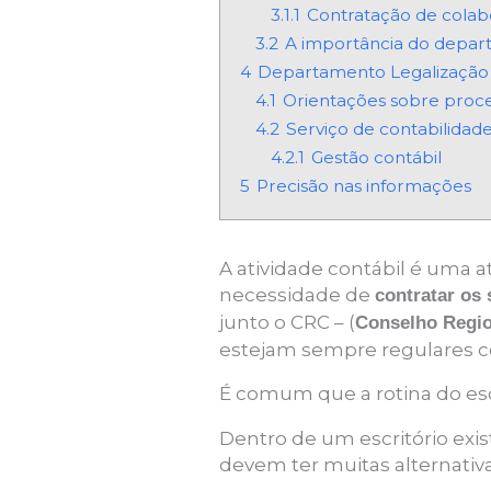
3.1.1
Contratação de colab
3.2
A importância do depar
4
Departamento Legalização
4.1
Orientações sobre proc
4.2
Serviço de contabilidade 
4.2.1
Gestão contábil
5
Precisão nas informações
A atividade contábil é uma 
necessidade de
contratar os 
junto o CRC – (
Conselho Regio
estejam sempre regulares c
É comum que a rotina do escr
Dentro de um escritório exi
devem ter muitas alternativ