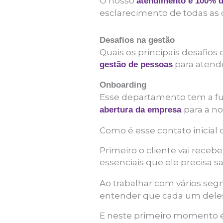
O nosso
atendimento é 100% di
esclarecimento de todas as 
Desafios na gestão
Quais os principais desafio
para atende
gestão de pessoas
Onboarding
Esse departamento tem a f
para a n
abertura da empresa
Como é esse contato inicial 
Primeiro o cliente vai rece
essenciais que ele precisa s
Ao trabalhar com vários se
entender que cada um deles
E neste primeiro momento é 