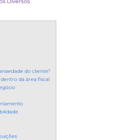
os Diversos
ansiedade do cliente?
dentro da área fiscal
negócio
artamento
bilidade
buições