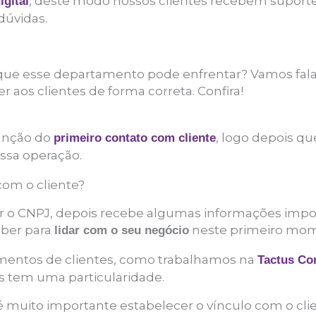
, deste modo nossos clientes recebem suporte
gital
dúvidas.
s que esse departamento pode enfrentar? Vamos fal
r aos clientes de forma correta. Confira!
unção do
, logo depois q
primeiro contato com cliente
ossa operação.
com o cliente?
ber o CNPJ, depois recebe algumas informações impo
aber para
neste primeiro mom
lidar com o seu negócio
gmentos de clientes, como trabalhamos na
Tactus Co
 tem uma particularidade.
muito importante estabelecer o vínculo com o cli