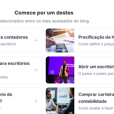
Comece por um destes
elecionados entre os mais acessados do blog.
ra contadores
Precificação de 
→
 escritório
Como definir o preço
ara escritórios
Abrir um escritór
→
O passo a passo pa
entes
rio de
Comprar carteira
→
?
contabilidade
r
Como avaliar e faze