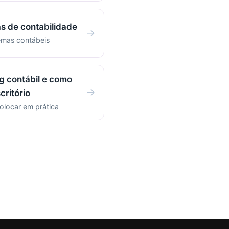
s de contabilidade
→
emas contábeis
g contábil e como
→
critório
olocar em prática