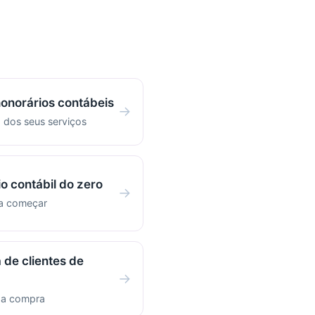
honorários contábeis
→
 dos seus serviços
io contábil do zero
→
ra começar
 de clientes de
→
r a compra