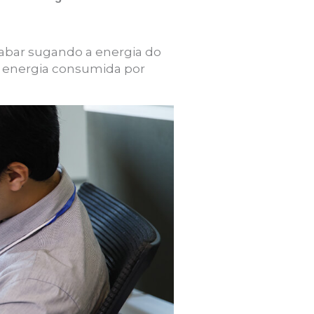
cabar sugando a energia do
 a energia consumida por