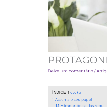
PROTAGONI
Deixe um comentário
/
Artig
ÍNDICE
ocultar
1
Assuma o seu papel
1.1
A importância das regras