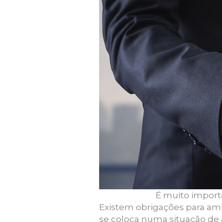
É muito importa
Existem obrigações para am
se coloca numa situação de a