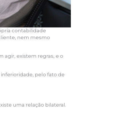
pria contabilidade
 cliente, nem mesmo
gir, existem regras, e o
nferioridade, pelo fato de
iste uma relação bilateral.