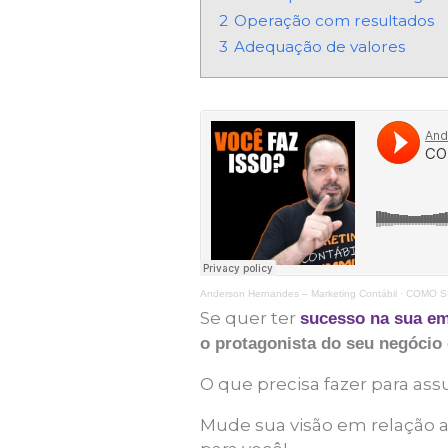
2
Operação com resultados
3
Adequação de valores
Anderson Hernandes – Marketing Contábil
·
COMO S
Se quer ter
sucesso na sua em
o protagonista do seu negócio 
O que precisa fazer para as
Mude sua visão em relação a