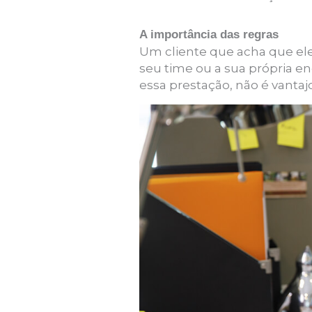
A importância das regras
Um cliente que acha que ele
seu time ou a sua própria e
essa prestação, não é vantaj