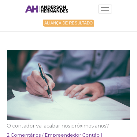
Ir
para
o
conteúdo
ALIANÇA DE RESULTADO
O contador vai acabar nos próximos anos?
2 Comentários
/
Empreendedor Contábil