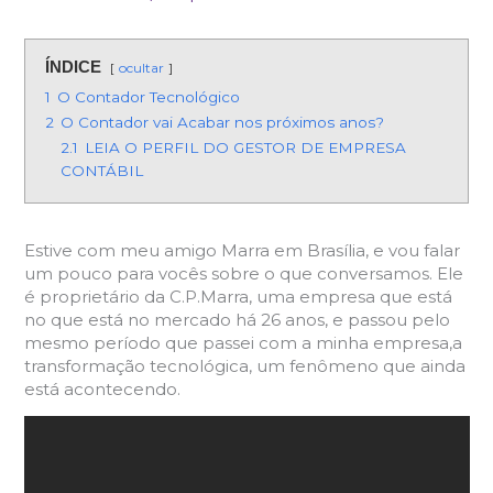
ÍNDICE
ocultar
1
O Contador Tecnológico
2
O Contador vai Acabar nos próximos anos?
2.1
LEIA O PERFIL DO GESTOR DE EMPRESA
CONTÁBIL
Estive com meu amigo Marra em Brasília, e vou falar
um pouco para vocês sobre o que conversamos. Ele
é proprietário da C.P.Marra, uma empresa que está
no que está no mercado há 26 anos, e passou pelo
mesmo período que passei com a minha empresa,a
transformação tecnológica, um fenômeno que ainda
está acontecendo.