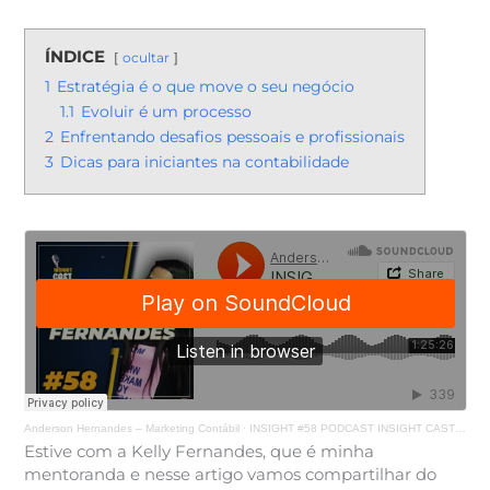
ÍNDICE
ocultar
1
Estratégia é o que move o seu negócio
1.1
Evoluir é um processo
2
Enfrentando desafios pessoais e profissionais
3
Dicas para iniciantes na contabilidade
Anderson Hernandes – Marketing Contábil
·
INSIGHT #58 PODCAST INSIGHT CAST | Com Kelly Fernandes
Estive com a Kelly Fernandes, que é minha
mentoranda e nesse artigo vamos compartilhar do