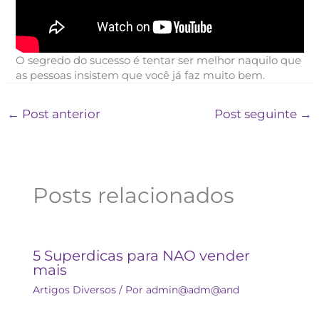
O segredo do sucesso é tentar ser melhor naquilo que
as pessoas insistem que você já faz muito bem.
←
Post anterior
Post seguinte
→
Posts relacionados
5 Superdicas para NAO vender
mais
Artigos Diversos
/ Por
admin@adm@and