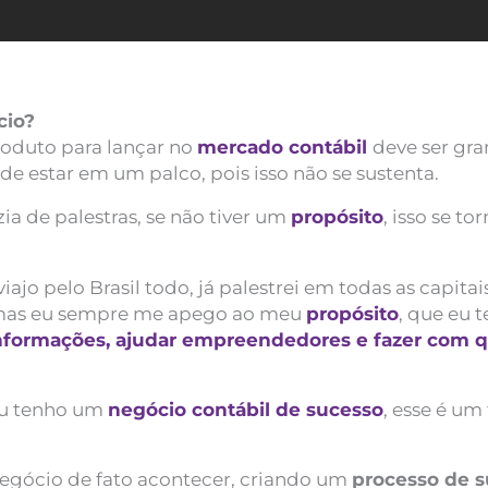
cio?
roduto para lançar no
mercado contábil
deve ser gr
de estar em um palco, pois isso não se sustenta.
ia de palestras, se não tiver um
propósito
, isso se to
iajo pelo Brasil todo, já palestrei em todas as capita
, mas eu sempre me apego ao meu
propósito
, que eu 
nformações, ajudar empreendedores e fazer com qu
eu tenho um
negócio contábil de sucesso
, esse é um
 negócio de fato acontecer, criando um
processo de s