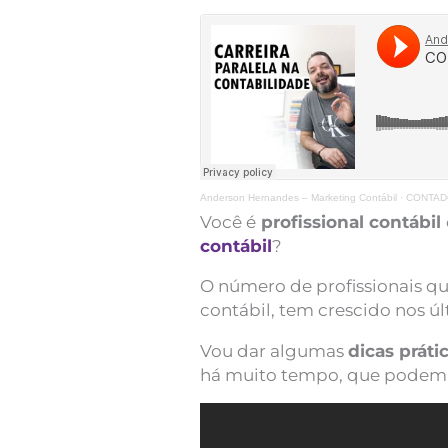
Anderson Hernandes – Marketing Contábil
·
CONTAD
Você é
profissional contábil
contábil
?
O número de profissionais q
contábil, tem crescido nos úl
Vou dar algumas
dicas práti
há muito tempo, que podem t