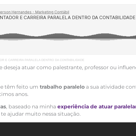
OR E CARREIRA PARALELA DENTRO DA CONTABILIDADE
e deseja atuar como palestrante, professor ou influe
ue têm feito um
trabalho paralelo
a sua atividade con
timos anos.
cas
, baseado na minha
experiência
de atuar paralel
e ajudar muito nessa situação.