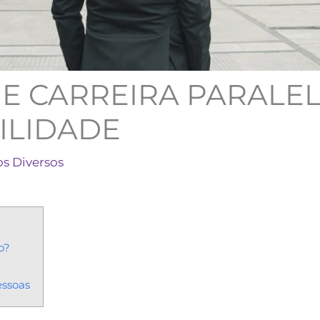
E CARREIRA PARALE
ILIDADE
os Diversos
o?
essoas