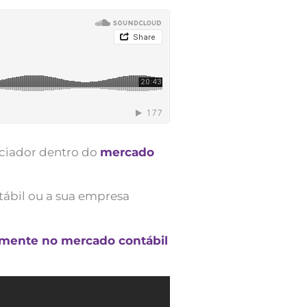
nciador dentro do
mercado
tábil ou a sua empresa
amente no mercado contábil