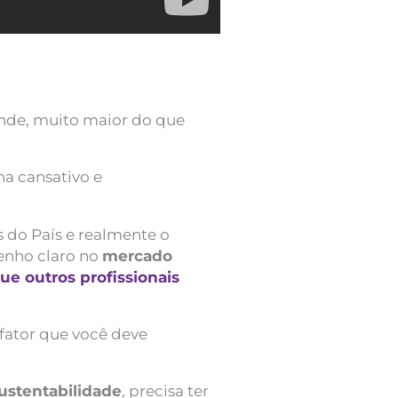
ande, muito maior do que
rna cansativo e
is do País e realmente o
tenho claro no
mercado
e outros profissionais
 fator que você deve
ustentabilidade
, precisa ter