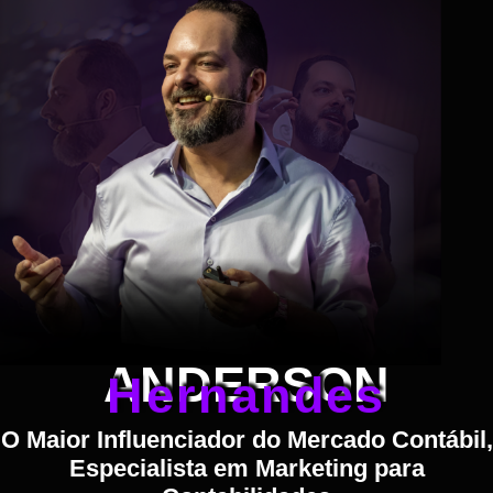
ANDERSON
Hernandes
O Maior Influenciador do Mercado Contábil,
Especialista em Marketing para