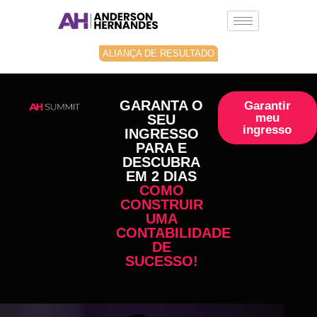
Ir
para
o
conteúdo
ALIANÇA DE RESULTADO
GARANTA O
Garantir
meu
SEU
ingresso
INGRESSO
PARA E
DESCUBRA
EM 2 DIAS
COMO
CONSTRUIR
UMA
CONTABILIDADE
DE
SUCESSO!