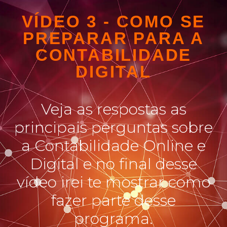
VÍDEO 3 - COMO SE
PREPARAR PARA A
CONTABILIDADE
DIGITAL
Veja as respostas as
principais perguntas sobre
a Contabilidade Online e
Digital e no final desse
vídeo irei te mostrar como
fazer parte desse
programa.