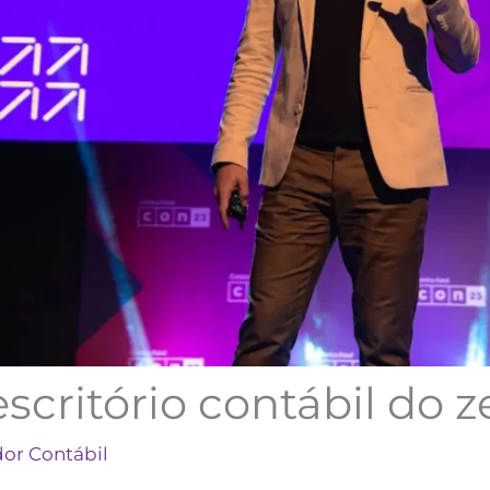
scritório contábil do z
r Contábil