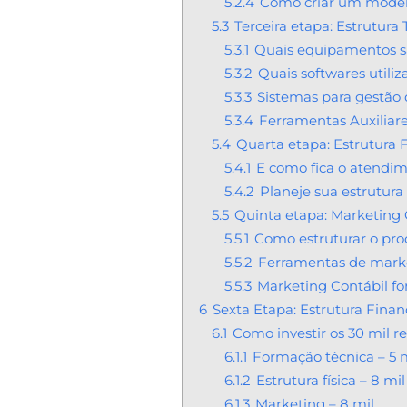
5.2.4
Como criar um modelo
5.3
Terceira etapa: Estrutura
5.3.1
Quais equipamentos sã
5.3.2
Quais softwares utiliz
5.3.3
Sistemas para gestão d
5.3.4
Ferramentas Auxiliar
5.4
Quarta etapa: Estrutura F
5.4.1
E como fica o atendim
5.4.2
Planeje sua estrutura
5.5
Quinta etapa: Marketing 
5.5.1
Como estruturar o proc
5.5.2
Ferramentas de mark
5.5.3
Marketing Contábil fo
6
Sexta Etapa: Estrutura Finan
6.1
Como investir os 30 mil re
6.1.1
Formação técnica – 5 
6.1.2
Estrutura física – 8 mil
6.1.3
Marketing – 8 mil