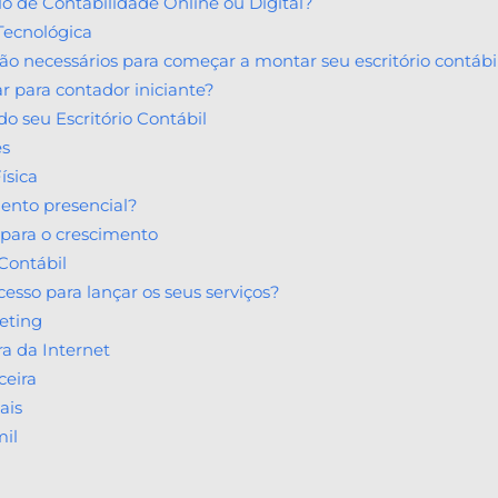
 de Contabilidade Online ou Digital?
 Tecnológica
o necessários para começar a montar seu escritório contábi
ar para contador iniciante?
o seu Escritório Contábil
es
ísica
ento presencial?
 para o crescimento
Contábil
esso para lançar os seus serviços?
eting
ra da Internet
ceira
ais
mil