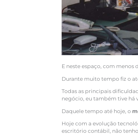
E neste espaço, com menos d
Durante muito tempo fiz o a
Todas as principais dificuld
negócio, eu também tive há v
Daquele tempo até hoje, o
m
Hoje com a evolução tecnoló
escritório contábil, não ten