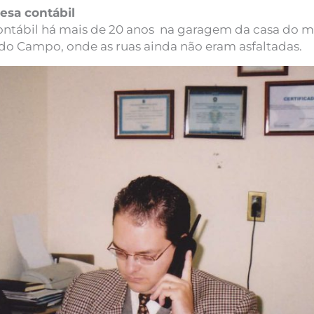
sa contábil
tábil há mais de 20 anos na garagem da casa do me
o Campo, onde as ruas ainda não eram asfaltadas.