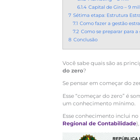
6.1.4
Capital de Giro – 9 mil
7
Sétima etapa: Estrutura Estr
7.1
Como fazer a gestão estrat
7.2
Como se preparar para a g
8
Conclusão
Você sabe quais são as princ
do zero
?
Se pensar em começar do zero
Esse “começar do zero” é som
um conhecimento mínimo.
Esse conhecimento inclui n
Regional de Contabilidade
)