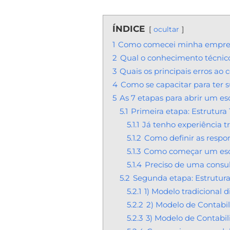
ÍNDICE
ocultar
1
Como comecei minha empres
2
Qual o conhecimento técnico 
3
Quais os principais erros ao
4
Como se capacitar para ter su
5
As 7 etapas para abrir um esc
5.1
Primeira etapa: Estrutura
5.1.1
Já tenho experiência tr
5.1.2
Como definir as respon
5.1.3
Como começar um escri
5.1.4
Preciso de uma consult
5.2
Segunda etapa: Estrutur
5.2.1
1) Modelo tradicional di
5.2.2
2) Modelo de Contabi
5.2.3
3) Modelo de Contabil