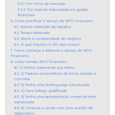
5.3.1
Por nicho de mercado
5.3.2
Por nível de maturidade em gestão
financeira
6
Como precificar o serviço de BPO Financeiro
6.1
Volume estimado de trabalho
6.2
Tempo dedicado
6.3
Nicho e complexidade do negócio
6.4
O que importa no fim das contas?
7
Como começar a oferecer o serviço de BPO
Financeiro
8
Como vender BPO Financeiro
8.1
1) Defina claramente sua oferta
8.2
2) Traduza os benefícios de forma simples e
concreta
8.3
3) Tenha uma landing page estruturada
8.4
4) Gere tráfego qualificado
8.5
5) Tenha uma apresentação comercial bem
estruturada
8.6
6) Conduza a venda com uma reunião de
diagnóstico