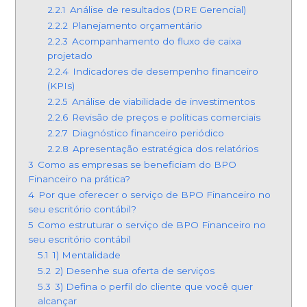
2.2.1
Análise de resultados (DRE Gerencial)
2.2.2
Planejamento orçamentário
2.2.3
Acompanhamento do fluxo de caixa
projetado
2.2.4
Indicadores de desempenho financeiro
(KPIs)
2.2.5
Análise de viabilidade de investimentos
2.2.6
Revisão de preços e políticas comerciais
2.2.7
Diagnóstico financeiro periódico
2.2.8
Apresentação estratégica dos relatórios
3
Como as empresas se beneficiam do BPO
Financeiro na prática?
4
Por que oferecer o serviço de BPO Financeiro no
seu escritório contábil?
5
Como estruturar o serviço de BPO Financeiro no
seu escritório contábil
5.1
1) Mentalidade
5.2
2) Desenhe sua oferta de serviços
5.3
3) Defina o perfil do cliente que você quer
alcançar