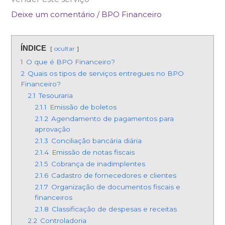
Deixe um comentário
/
BPO Financeiro
ÍNDICE
ocultar
1
O que é BPO Financeiro?
2
Quais os tipos de serviços entregues no BPO
Financeiro?
2.1
Tesouraria
2.1.1
Emissão de boletos
2.1.2
Agendamento de pagamentos para
aprovação
2.1.3
Conciliação bancária diária
2.1.4
Emissão de notas fiscais
2.1.5
Cobrança de inadimplentes
2.1.6
Cadastro de fornecedores e clientes
2.1.7
Organização de documentos fiscais e
financeiros
2.1.8
Classificação de despesas e receitas
2.2
Controladoria