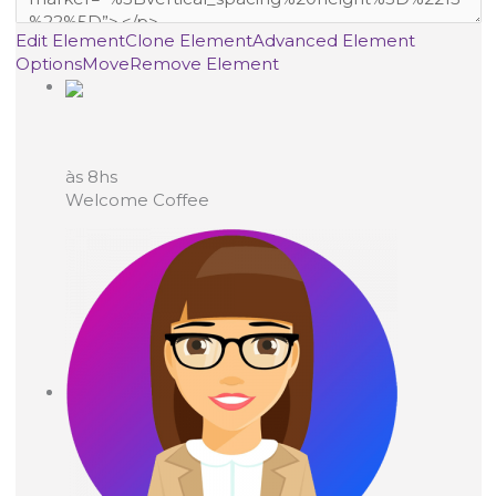
Edit Element
Clone Element
Advanced Element
Options
Move
Remove Element
às 8hs
Welcome Coffee