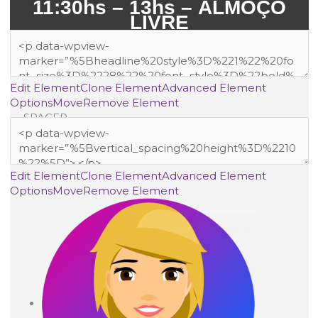
11:30hs – 13hs – ALMOÇO
LIVRE
Edit Element
Clone Element
Advanced Element
Options
Move
Remove Element
— SPACER —
Edit Element
Clone Element
Advanced Element
Options
Move
Remove Element