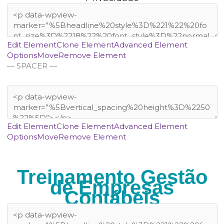
Edit Element
Clone Element
Advanced Element
Options
Move
Remove Element
— SPACER —
Edit Element
Clone Element
Advanced Element
Options
Move
Remove Element
Treinamento Gestão
de Empresas
Contábeis