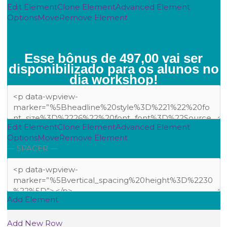
Edit Element
Clone Element
Advanced Element
Options
Move
Remove Element
Esse bônus de 497,00 vai ser
disponibilizado para os alunos no
dia workshop!
Edit Element
Clone Element
Advanced Element
Options
Move
Remove Element
— SPACER —
Add Element
Add New Row