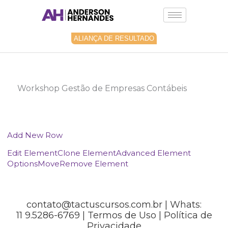
Ir
para
o
conteúdo
ALIANÇA DE RESULTADO
Workshop Gestão de Empresas Contábeis
Add New Row
Edit Element
Clone Element
Advanced Element
Options
Move
Remove Element
contato@tactuscursos.com.br | Whats:
11 9.5286-6769 |
Termos de Uso
|
Política de
Privacidade