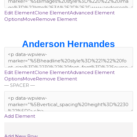
Edit Element
Clone Element
Advanced Element
Options
Move
Remove Element
Anderson Hernandes
Edit Element
Clone Element
Advanced Element
Options
Move
Remove Element
— SPACER —
Add Element
Add New Row