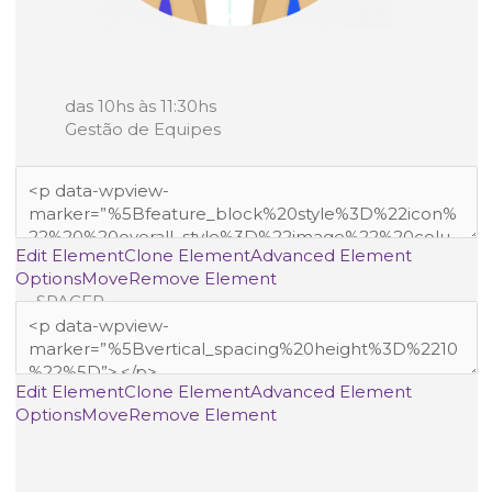
das 10hs às 11:30hs
Gestão de Equipes
Edit Element
Clone Element
Advanced Element
Options
Move
Remove Element
— SPACER —
Edit Element
Clone Element
Advanced Element
Options
Move
Remove Element