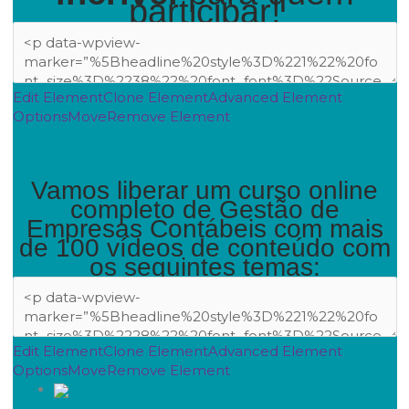
participar!
Edit Element
Clone Element
Advanced Element
Options
Move
Remove Element
Vamos liberar um curso online
completo de Gestão de
Empresas Contábeis com mais
de 100 vídeos de conteúdo com
os seguintes temas:
Edit Element
Clone Element
Advanced Element
Options
Move
Remove Element