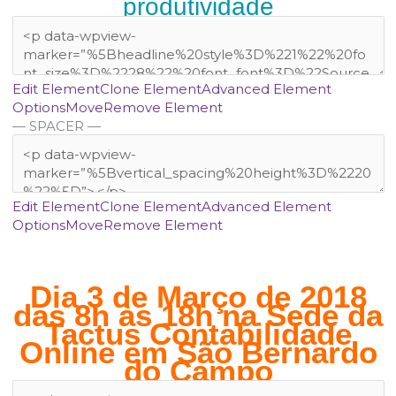
produtividade
Edit Element
Clone Element
Advanced Element
Options
Move
Remove Element
— SPACER —
Edit Element
Clone Element
Advanced Element
Options
Move
Remove Element
Dia 3 de Março de 2018
das 8h às 18h na Sede da
Tactus Contabilidade
Online em São Bernardo
do Campo