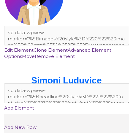
Edit Element
Clone Element
Advanced Element
Options
Move
Remove Element
Simoni Luduvice
Add Element
Add New Row