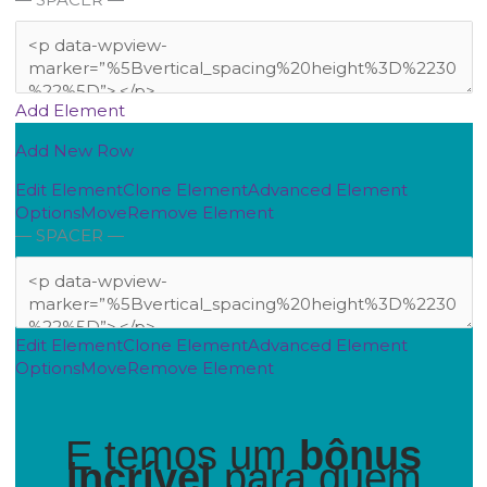
Add Element
Add New Row
Edit Element
Clone Element
Advanced Element
Options
Move
Remove Element
— SPACER —
Edit Element
Clone Element
Advanced Element
Options
Move
Remove Element
E temos um
bônus
incrível
para quem