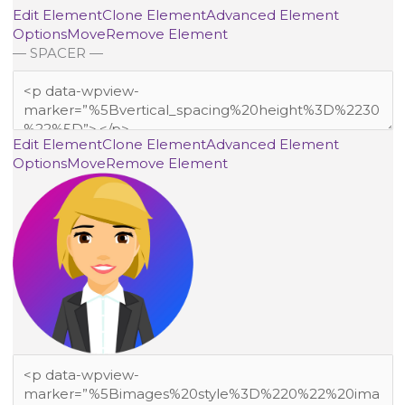
Edit Element
Clone Element
Advanced Element
Options
Move
Remove Element
— SPACER —
Edit Element
Clone Element
Advanced Element
Options
Move
Remove Element