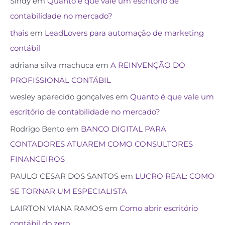
Sindy
em
Quanto é que vale um escritório de
contabilidade no mercado?
thais
em
LeadLovers para automação de marketing
contábil
adriana silva machuca
em
A REINVENÇÃO DO
PROFISSIONAL CONTÁBIL
wesley aparecido gonçalves
em
Quanto é que vale um
escritório de contabilidade no mercado?
Rodrigo Bento
em
BANCO DIGITAL PARA
CONTADORES ATUAREM COMO CONSULTORES
FINANCEIROS
PAULO CESAR DOS SANTOS
em
LUCRO REAL: COMO
SE TORNAR UM ESPECIALISTA
LAIRTON VIANA RAMOS
em
Como abrir escritório
contábil do zero