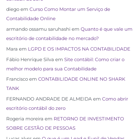
diego
em
Curso Como Montar um Serviço de
Contabilidade Online
armando ossamu saruhashi
em
Quanto é que vale um
escritório de contabilidade no mercado?
Mara
em
LGPD E OS IMPACTOS NA CONTABILIDADE
Fábio Henrique Silva
em
Site contábil: Como criar o
melhor modelo para sua Contabilidade
Francisco
em
CONTABILIDADE ONLINE NO SHARK
TANK
FERNANDO ANDRADE DE ALMEIDA
em
Como abrir
escritório contábil do zero
Rogeria moreira
em
RETORNO DE INVESTIMENTO
SOBRE GESTÃO DE PESSOAS
Lucas alvss
em
O que é um Lead e Funil de Vendas