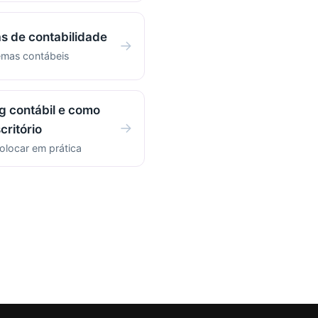
s de contabilidade
→
emas contábeis
g contábil e como
→
critório
olocar em prática