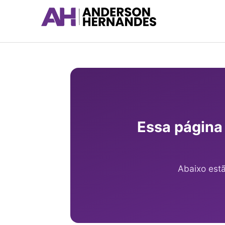
Ir
para
o
conteúdo
Essa página
Abaixo est