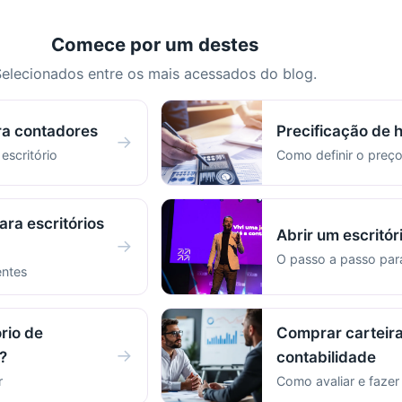
Comece por um destes
elecionados entre os mais acessados do blog.
ra contadores
Precificação de 
→
 escritório
Como definir o preço
ara escritórios
Abrir um escritór
→
O passo a passo pa
entes
rio de
Comprar carteira
→
?
contabilidade
r
Como avaliar e faze