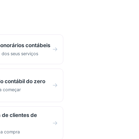
honorários contábeis
→
 dos seus serviços
io contábil do zero
→
ra começar
 de clientes de
→
r a compra