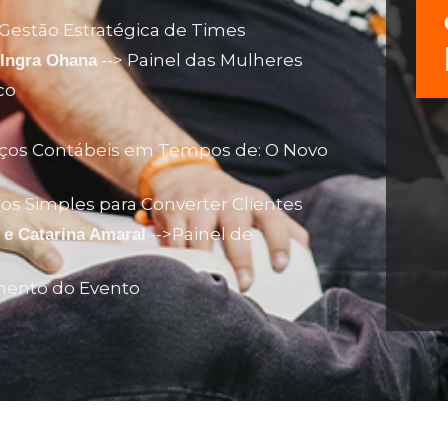
 Gestāo Estratégica de Times
--> Painel das Mulheres
 Ingra Ohana
co
viços Contábeis em Tempos de: O Novo
os Simples para Converter Clientes
-->Painel de
e Catarina Amaral
mento do Evento