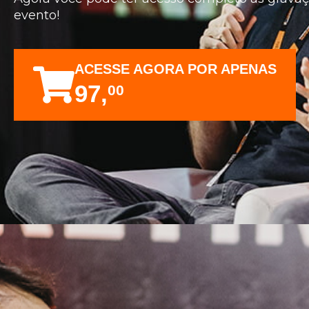
evento!
ACESSE AGORA POR APENAS
97,
00