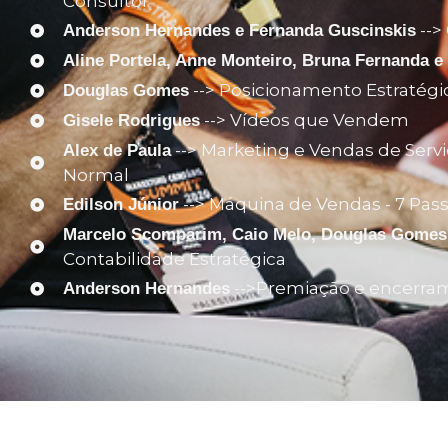
Consultor
-->
Anderson Hernandes e Fernanda Guscinskis
Aline Portela, Anne Monteiro, Bruna Fernanda e
--> Posicionamento Estratégi
Douglas Gomes
--> Vídeos que Vendem
Gisele Rodrigues
--> Marketing e Vendas de Ser
Alex de Paula
Normal
--> Máquina de Vendas - 7 Pass
Edilson Júnior
Marcelo Scomparim, Caio Melo, Douglas Gomes 
Contabilidade Estratégica
-->Premiaçāo e encerra
Anderson Hernandes