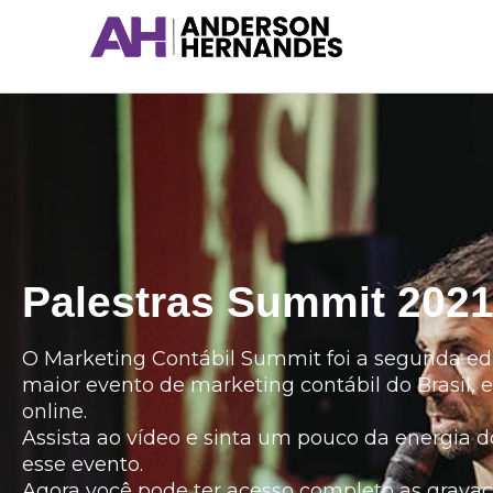
Ir
para
o
conteúdo
Palestras Summit 202
O Marketing Contábil Summit foi a segunda ed
maior evento de marketing contábil do Brasil, e
online.
Assista ao vídeo e sinta um pouco da energia d
esse evento.
Agora você pode ter acesso completo as grava