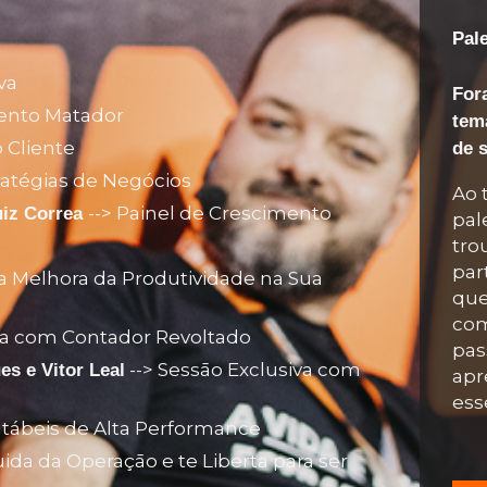
Pal
va
For
ento Matador
tem
 Cliente
de 
ratégias de Negócios
Ao 
--> Painel de Crescimento
uiz Correa
pal
tro
par
a Melhora da Produtividade na Sua
que
com
sta com Contador Revoltado
pas
--> Sessāo Exclusiva com
s e Vitor Leal
apr
ess
tábeis de Alta Performance
ida da Operaçāo e te Liberta para ser