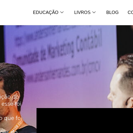
EDUCAÇÃO
LIVROS
BLOG
C
1
ição do
 esse foi
o que foi
ções do