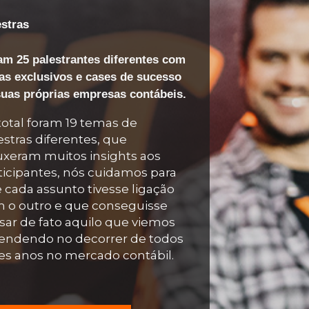
estras
am 25 palestrantes diferentes com
as exclusivos e cases de sucesso
suas próprias empresas
contábeis.
total foram 19 temas de
estras diferentes, que
uxeram muitos insights aos
ticipantes, nós cuidamos para
 cada assunto tivesse ligação
 o outro e que conseguisse
sar de fato aquilo que viemos
endendo no decorrer de todos
es anos no mercado contábil.