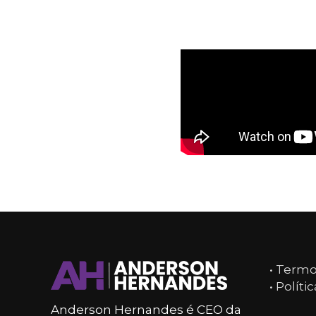
• Term
• Políti
Anderson Hernandes é CEO da