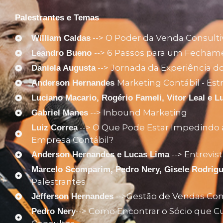
Palestrantes e Temas
--> O Poder da Venda Consulti
William Caldas
--> 6 Passos para um Fecham
Leandro Bueno
--> Jornada da Experiência do
Daniela Augusta
Marketing Contábil - Est
Anderson Hernandes
Luciano Macario, Rogério Fameli, Vitor Leal e L
--> Inbound Marketing
Gabriel Manes
--> O Que Pode Estar Impedindo 
Luiz Correa
Empresa Contábil?
--> Entrevi
Anderson Hernandes e Lucas Lima
Marcelo Scomparim, Pedro Nery, Gisele Rodrigue
Palestrantes
-->Gestāo de Vendas Con
Jefferson Hernandes
--> Como Encontrar o Sócio que Cu
Pedro Nery