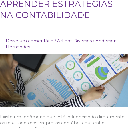
APRENDER ESTRATÉGIAS
HORA
DE
NA CONTABILIDADE
APRENDER
ESTRATÉGIAS
NA
CONTABILIDADE
Deixe um comentário
/
Artigos Diversos
/
Anderson
Hernandes
Existe um fenômeno que está influenciando diretamente
os resultados das empresas contábeis, eu tenho