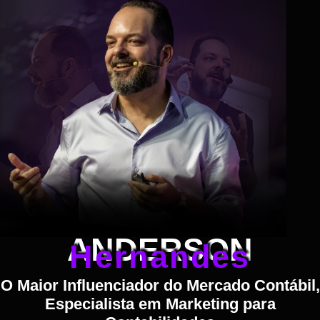
ANDERSON
Hernandes
O Maior Influenciador do Mercado Contábil,
Especialista em Marketing para