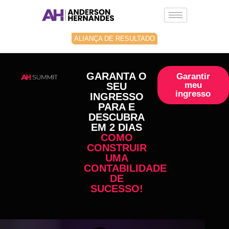
Ir
para
o
conteúdo
ALIANÇA DE RESULTADO
GARANTA O
Garantir
meu
SEU
ingresso
INGRESSO
PARA E
DESCUBRA
EM 2 DIAS
COMO
CONSTRUIR
UMA
CONTABILIDADE
DE
SUCESSO!