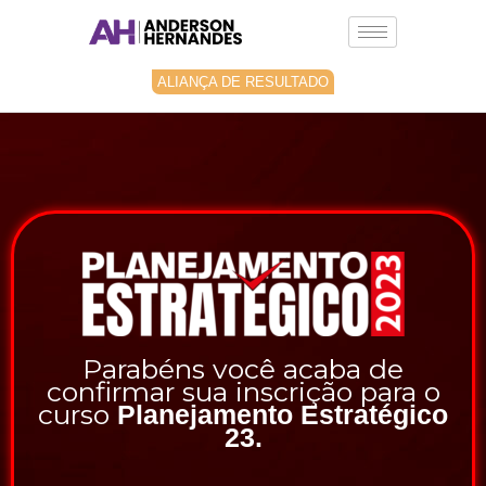
Ir
para
o
conteúdo
ALIANÇA DE RESULTADO
Parabéns você acaba de
confirmar sua inscrição para o
curso
Planejamento Estratégico
23.