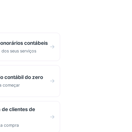
honorários contábeis
→
 dos seus serviços
io contábil do zero
→
ra começar
 de clientes de
→
r a compra