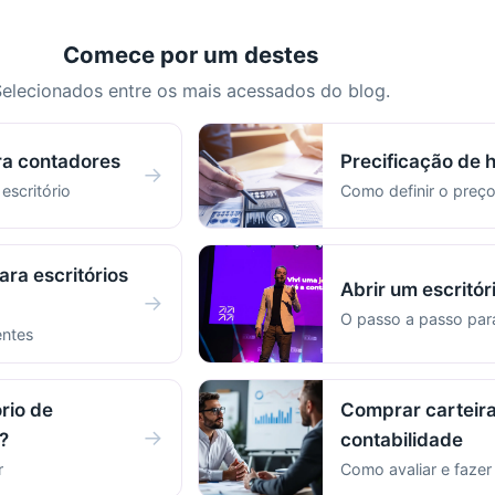
Comece por um destes
elecionados entre os mais acessados do blog.
ra contadores
Precificação de 
→
 escritório
Como definir o preço
ara escritórios
Abrir um escritór
→
O passo a passo pa
entes
rio de
Comprar carteira
→
?
contabilidade
r
Como avaliar e faze