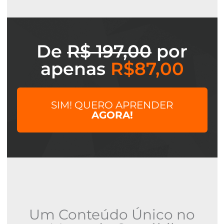
De
R$ 197,00
por
apenas
R$8
7,00
SIM! QUERO APRENDER
AGORA!
Um Conteúdo Único no