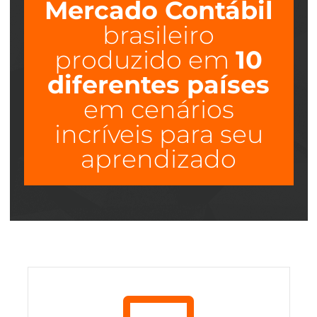
Mercado Contábil
brasileiro
produzido em
10
diferentes países
em cenários
incríveis para seu
aprendizado