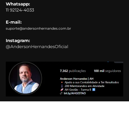
Whatsapp:
11 92124-4033
E-mail:
suporte@andersonhernandes.com.br
Instagram:
@AndersonHernandesOficial