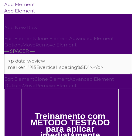
Add Element
Add Element
Add New Row
Edit Element
Clone Element
Advanced Element
Options
Move
Remove Element
— SPACER —
Edit Element
Clone Element
Advanced Element
Options
Move
Remove Element
Treinamento com
MÉTODO TESTADO
para aplicar
imediatamente