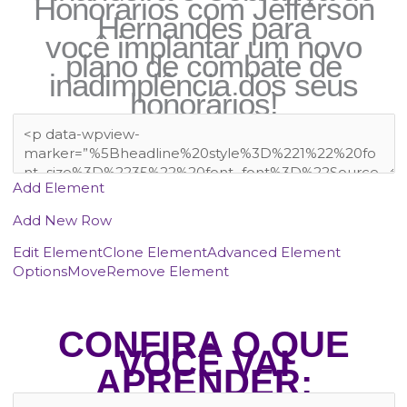
Honorários com Jefferson
Hernandes para
você implantar um novo
plano de combate de
inadimplência dos seus
honorários!
Add Element
Add New Row
Edit Element
Clone Element
Advanced Element
Options
Move
Remove Element
CONFIRA O QUE
VOCÊ VAI
APRENDER: