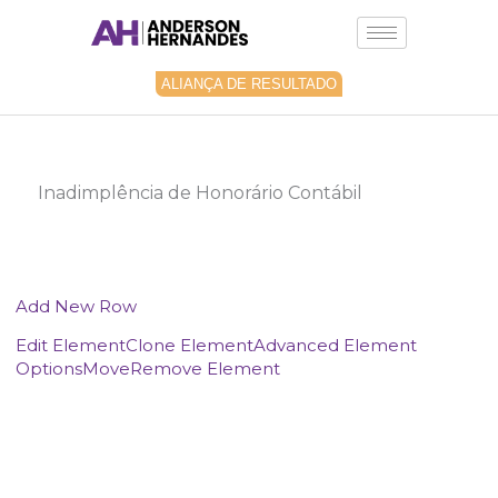
Ir
para
o
conteúdo
ALIANÇA DE RESULTADO
Inadimplência de Honorário Contábil
Add New Row
Edit Element
Clone Element
Advanced Element
Options
Move
Remove Element
Aprenda na Prática como
Combater a Inadimplência no