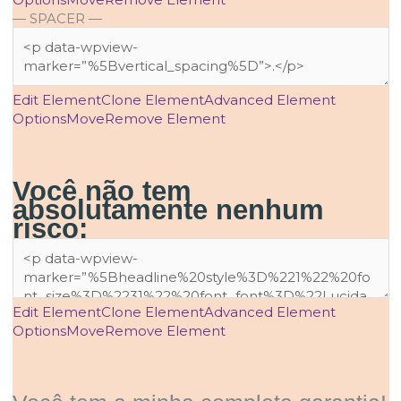
— SPACER —
Edit Element
Clone Element
Advanced Element
Options
Move
Remove Element
Você não tem
absolutamente nenhum
risco:
Edit Element
Clone Element
Advanced Element
Options
Move
Remove Element