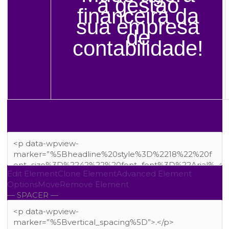
a gestão
financeira da
sua empresa
de
contabilidade!
Edit Element
Clone Element
Advanced Element
Options
Move
Remove Element
— SPACER —