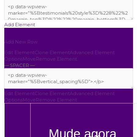
Add Element
Add New Row
Edit Element
Clone Element
Advanced Element
Options
Move
Remove Element
— SPACER —
Edit Element
Clone Element
Advanced Element
Options
Move
Remove Element
Mude agora