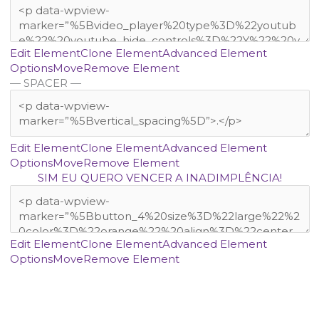
Edit Element
Clone Element
Advanced Element
Options
Move
Remove Element
— SPACER —
Edit Element
Clone Element
Advanced Element
Options
Move
Remove Element
SIM EU QUERO VENCER A INADIMPLÊNCIA!
Edit Element
Clone Element
Advanced Element
Options
Move
Remove Element
APENAS 87 reais