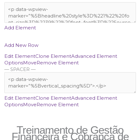
Add Element
Add New Row
Edit Element
Clone Element
Advanced Element
Options
Move
Remove Element
— SPACER —
Edit Element
Clone Element
Advanced Element
Options
Move
Remove Element
Treinamento de Gestão
Financeira e Cobrança de