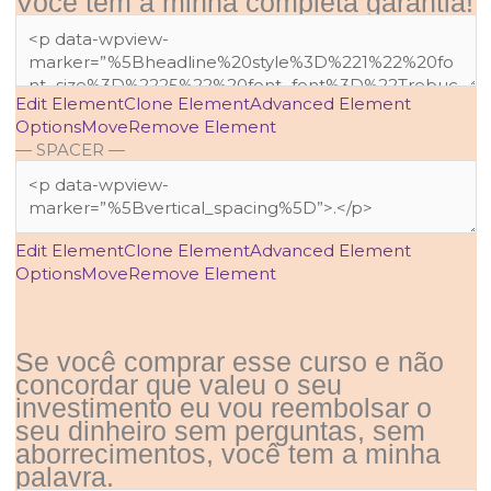
Você tem a minha completa garantia!
Edit Element
Clone Element
Advanced Element
Options
Move
Remove Element
— SPACER —
Edit Element
Clone Element
Advanced Element
Options
Move
Remove Element
Se você comprar esse curso e não
concordar que valeu o seu
investimento eu vou reembolsar o
seu dinheiro sem perguntas, sem
aborrecimentos, você tem a minha
palavra.