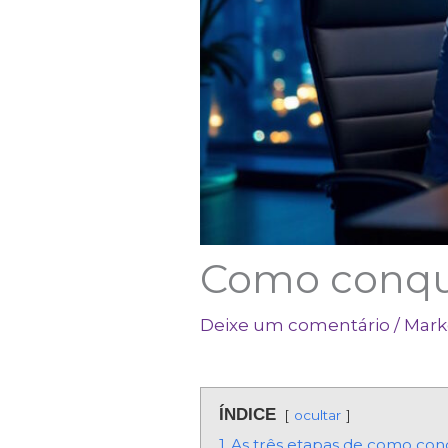
Como conquis
Deixe um comentário
/
Mark
ÍNDICE
ocultar
1
As três etapas de como conq