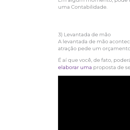
Em algum momento, pode ter 
uma Contabilidade.
3) Levantada de mão
A levantada de mão acontec
atração pede um orçamento
É aí que você, de fato, pode
elaborar uma
proposta de se