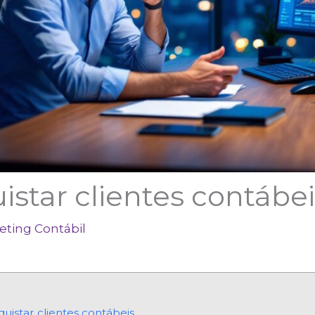
tar clientes contábei
eting Contábil
uistar clientes contábeis