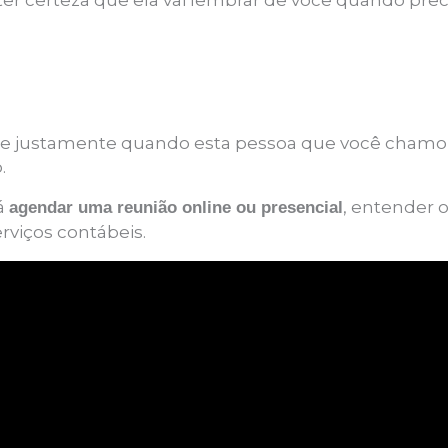
certeza que ela vai lembrar de você quando precis
e justamente quando esta pessoa que você chamou
.
rá
, entender o
agendar uma reunião online ou presencial
rviços contábeis
.