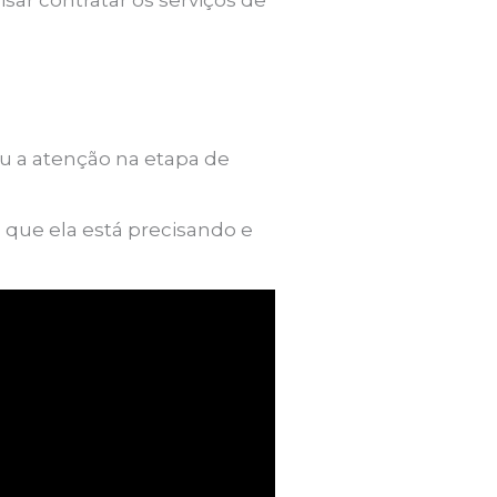
ar contratar os serviços de
 a atenção na etapa de
 que ela está precisando e