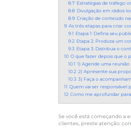
8.7
Estratégias de tráfego o
8.8
Divulgação em rádios lo
8.9
Criação de conteúdo nas
9
As três etapas para criar c
9.1
Etapa 1: Defina seu públi
9.2
Etapa 2: Produza um con
9.3
Etapa 3: Distribua o co
10
O que fazer depois que o p
10.1
1) Agende uma reunião 
10.2
2) Apresente sua propo
10.3
3) Faça o acompanham
11
Quem vai ser responsável po
12
Como me aprofundar para at
Se você está começando a em
clientes, preste atenção: co