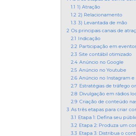
1.1
1) Atração
1.2
2) Relacionamento
1.3
3) Levantada de mão
2
Os principais canais de atra
2.1
Indicação
2.2
Participação em eventos
2.3
Site contábil otimizado
2.4
Anúncio no Google
2.5
Anúncio no Youtube
2.6
Anúncio no Instagram 
2.7
Estratégias de tráfego o
2.8
Divulgação em rádios loc
2.9
Criação de conteúdo nas
3
As três etapas para criar c
3.1
Etapa 1: Defina seu públi
3.2
Etapa 2: Produza um con
3.3
Etapa 3: Distribua o con