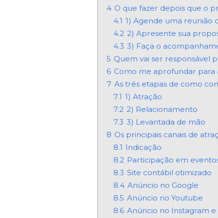
4
O que fazer depois que o pr
4.1
1) Agende uma reunião d
4.2
2) Apresente sua propos
4.3
3) Faça o acompanhame
5
Quem vai ser responsável por
6
Como me aprofundar para at
7
As três etapas de como conq
7.1
1) Atração
7.2
2) Relacionamento
7.3
3) Levantada de mão
8
Os principais canais de atra
8.1
Indicação
8.2
Participação em eventos
8.3
Site contábil otimizado
8.4
Anúncio no Google
8.5
Anúncio no Youtube
8.6
Anúncio no Instagram 