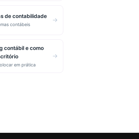
s de contabilidade
→
emas contábeis
g contábil e como
→
critório
olocar em prática