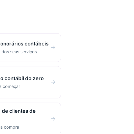
honorários contábeis
→
 dos seus serviços
io contábil do zero
→
ra começar
 de clientes de
→
r a compra