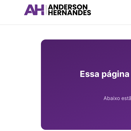
Ir
para
o
conteúdo
Essa página
Abaixo est