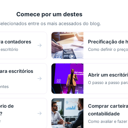
Comece por um destes
elecionados entre os mais acessados do blog.
ra contadores
Precificação de 
→
 escritório
Como definir o preço
ara escritórios
Abrir um escritór
→
O passo a passo pa
entes
rio de
Comprar carteira
→
?
contabilidade
r
Como avaliar e faze