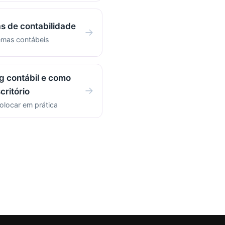
s de contabilidade
→
emas contábeis
g contábil e como
→
critório
olocar em prática