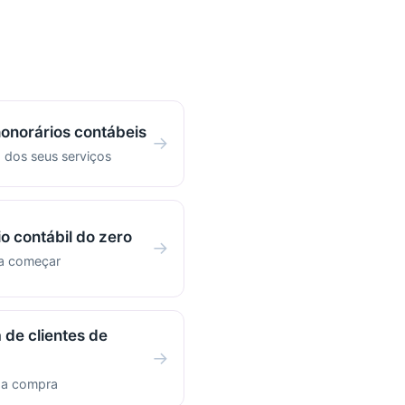
honorários contábeis
→
 dos seus serviços
io contábil do zero
→
ra começar
 de clientes de
→
r a compra