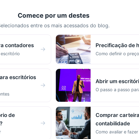
Comece por um destes
elecionados entre os mais acessados do blog.
ra contadores
Precificação de 
→
 escritório
Como definir o preço
ara escritórios
Abrir um escritór
→
O passo a passo pa
entes
rio de
Comprar carteira
→
?
contabilidade
r
Como avaliar e faze