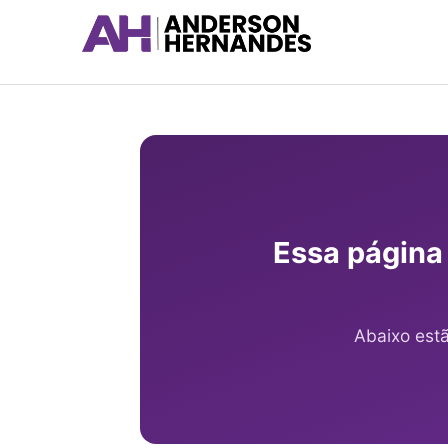
Ir
para
o
conteúdo
Essa página
Abaixo est