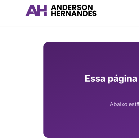
Ir
para
o
conteúdo
Essa página
Abaixo est