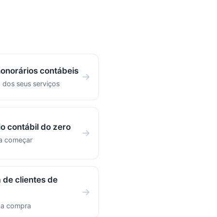
honorários contábeis
→
 dos seus serviços
io contábil do zero
→
ra começar
 de clientes de
→
r a compra