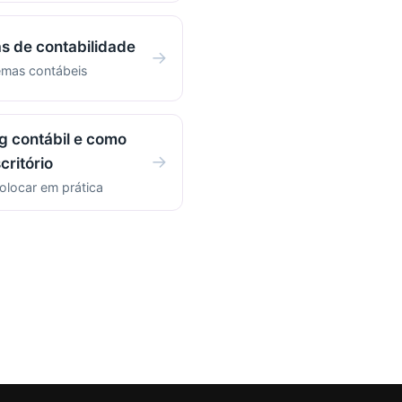
s de contabilidade
→
emas contábeis
g contábil e como
→
critório
olocar em prática