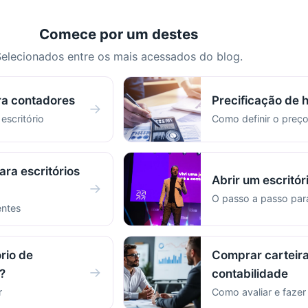
Comece por um destes
elecionados entre os mais acessados do blog.
ra contadores
Precificação de 
→
 escritório
Como definir o preço
ara escritórios
Abrir um escritór
→
O passo a passo pa
entes
rio de
Comprar carteira
→
?
contabilidade
r
Como avaliar e faze