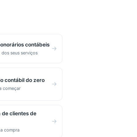
honorários contábeis
→
 dos seus serviços
io contábil do zero
→
ra começar
 de clientes de
→
r a compra