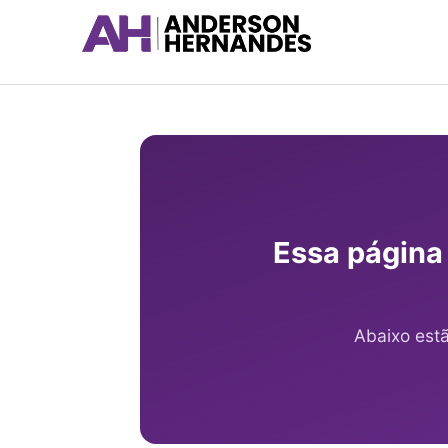
Ir
para
o
conteúdo
Essa página
Abaixo est