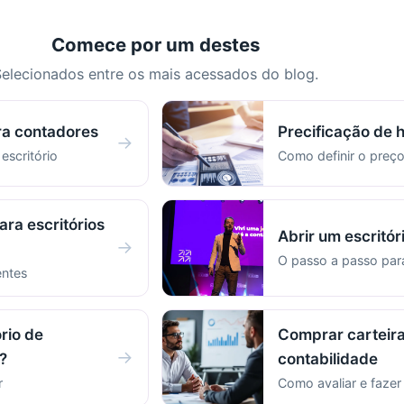
Comece por um destes
elecionados entre os mais acessados do blog.
ra contadores
Precificação de 
→
 escritório
Como definir o preço
ara escritórios
Abrir um escritór
→
O passo a passo pa
entes
rio de
Comprar carteira
→
?
contabilidade
r
Como avaliar e faze