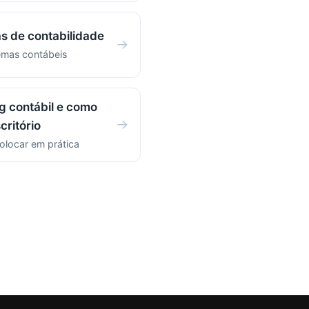
s de contabilidade
→
emas contábeis
g contábil e como
→
critório
olocar em prática